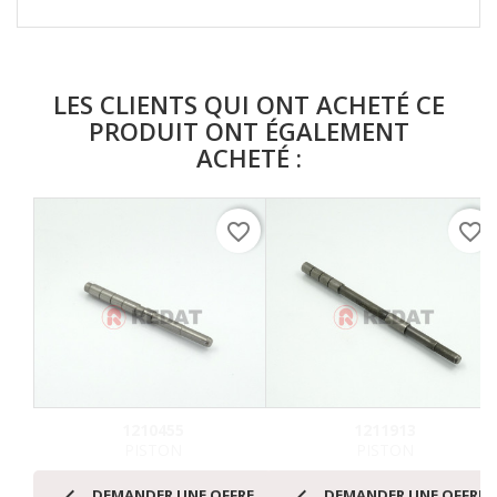
LES CLIENTS QUI ONT ACHETÉ CE
PRODUIT ONT ÉGALEMENT
ACHETÉ :
favorite_border
favorite_border
1210455
1211913
PISTON
PISTON


DEMANDER UNE OFFRE
DEMANDER UNE OFFRE