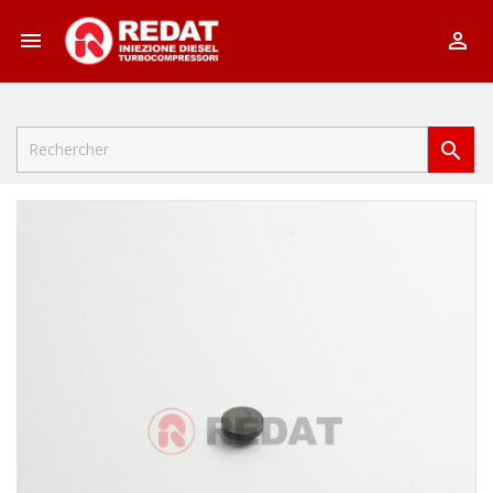


