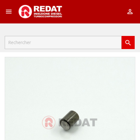


