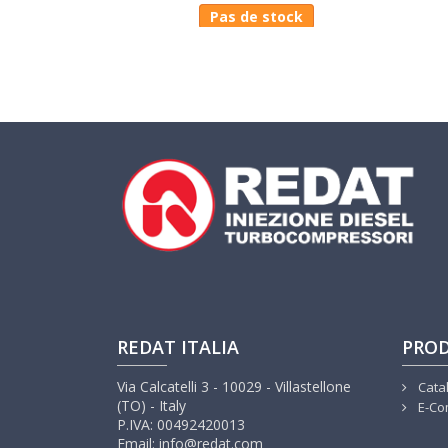
Pas de stock
REDAT ITALIA
PROD
Via Calcatelli 3 - 10029 - Villastellone
Cata
(TO) - Italy
E-Co
P.IVA: 00492420013
Email: info@redat.com