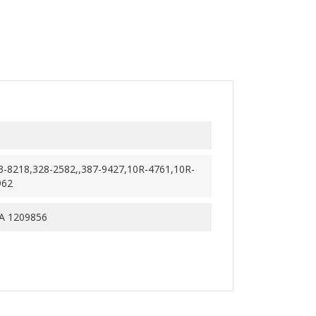
3-8218,328-2582,,387-9427,10R-4761,10R-
962
 1209856