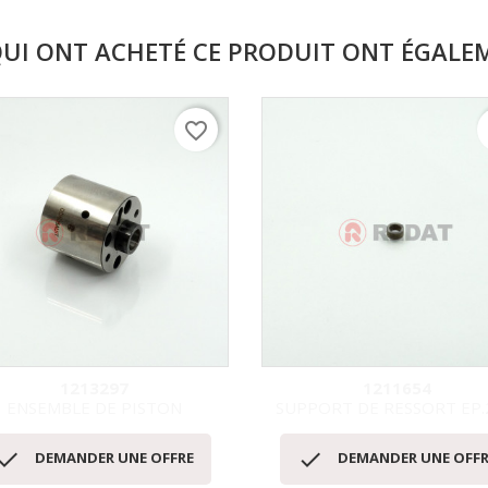
QUI ONT ACHETÉ CE PRODUIT ONT ÉGALE
favorite_border
f
1213297
1211654
ENSEMBLE DE PISTON
SUPPORT DE RESSORT EP.
Aperçu rapide
Aperçu rapide




DEMANDER UNE OFFRE
DEMANDER UNE OFFR