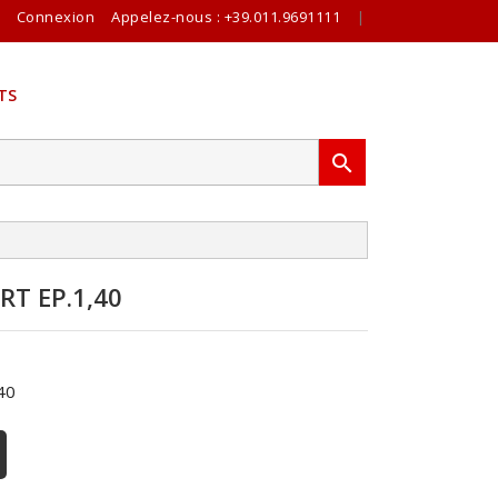
Connexion
Appelez-nous :
+39.011.9691111
|
TS

T EP.1,40
40