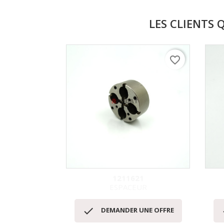
LES CLIENTS 
favorite_border
1211621
ESPACEUR
Aperçu rapide


DEMANDER UNE OFFRE