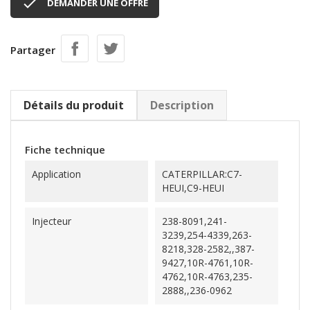

DEMANDER UNE OFFRE
Partager
Détails du produit
Description
Fiche technique
Application
CATERPILLAR:C7-
HEUI,C9-HEUI
Injecteur
238-8091,241-
3239,254-4339,263-
8218,328-2582,,387-
9427,10R-4761,10R-
4762,10R-4763,235-
2888,,236-0962