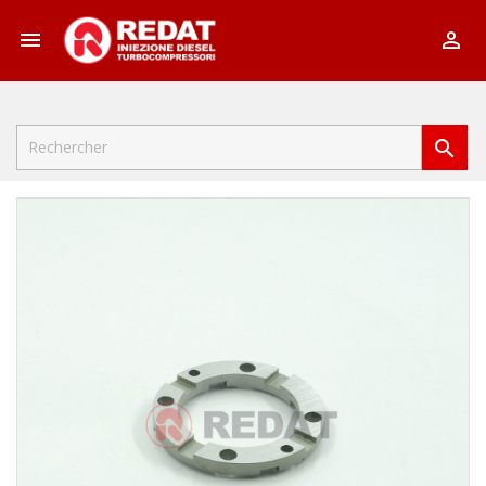


