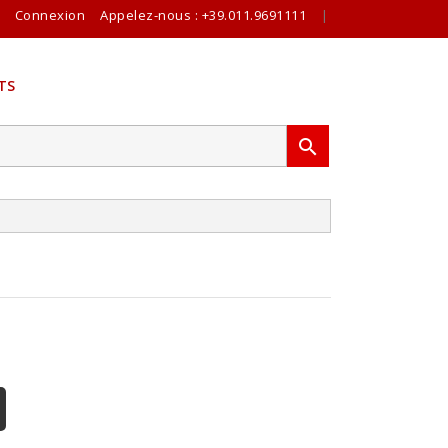
Connexion
Appelez-nous :
+39.011.9691111
|
TS
