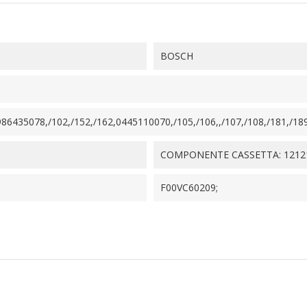
BOSCH
86435078,/102,/152,/162,0445110070,/105,/106,,/107,/108,/181,/189,
COMPONENTE CASSETTA: 1212
F00VC60209;