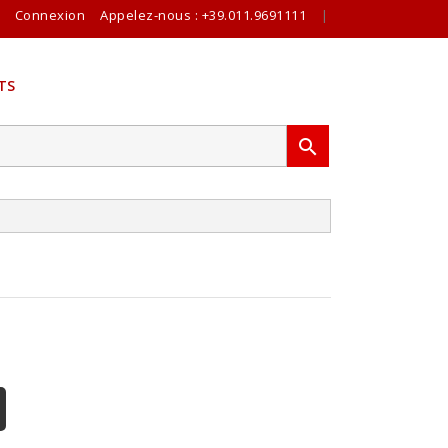
Connexion
Appelez-nous :
+39.011.9691111
|
TS
