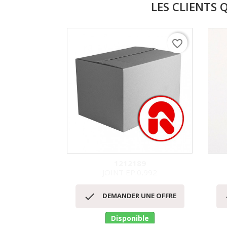
LES CLIENTS 
favorite_border
1212189
JOINT EP.0,992
Aperçu rapide


DEMANDER UNE OFFRE
Disponible