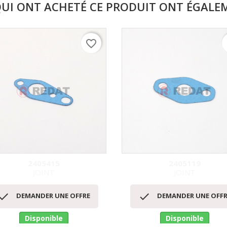
QUI ONT ACHETÉ CE PRODUIT ONT ÉGALE
favorite_border
f
2405415
2405119
JOINT
JOINT
Aperçu rapide
Aperçu rapide




DEMANDER UNE OFFRE
DEMANDER UNE OFFR
Disponible
Disponible