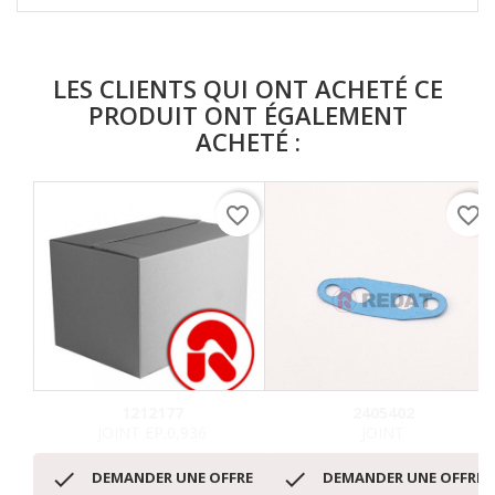
LES CLIENTS QUI ONT ACHETÉ CE
PRODUIT ONT ÉGALEMENT
ACHETÉ :
favorite_border
favorite_border
1212177
2405402
JOINT EP.0,936
JOINT


DEMANDER UNE OFFRE
DEMANDER UNE OFFRE