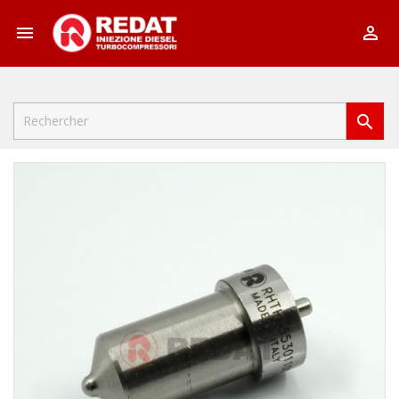


