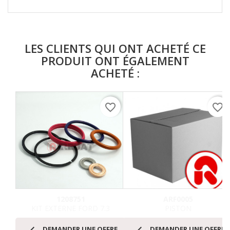
LES CLIENTS QUI ONT ACHETÉ CE
PRODUIT ONT ÉGALEMENT
ACHETÉ :
favorite_border
favorite_border
1208751
ARF0005
KIT EXTERNE FORD 7.3
PISTON


DEMANDER UNE OFFRE
DEMANDER UNE OFFRE