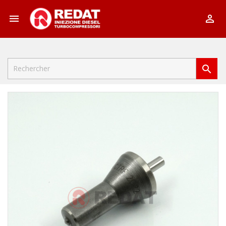


