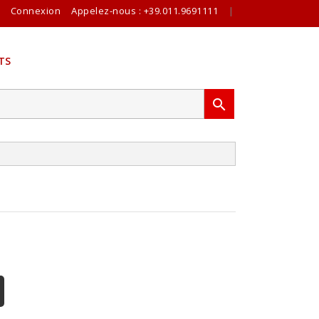
Connexion
Appelez-nous :
+39.011.9691111
|
TS
