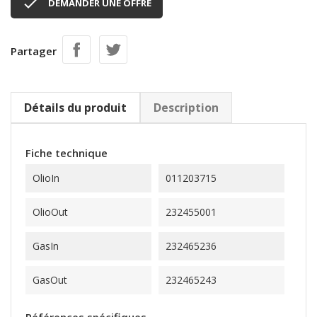

DEMANDER UNE OFFRE
Partager
Détails du produit
Description
Fiche technique
OlioIn
011203715
OlioOut
232455001
GasIn
232465236
GasOut
232465243