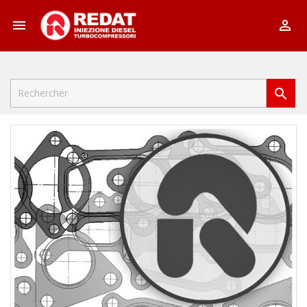


