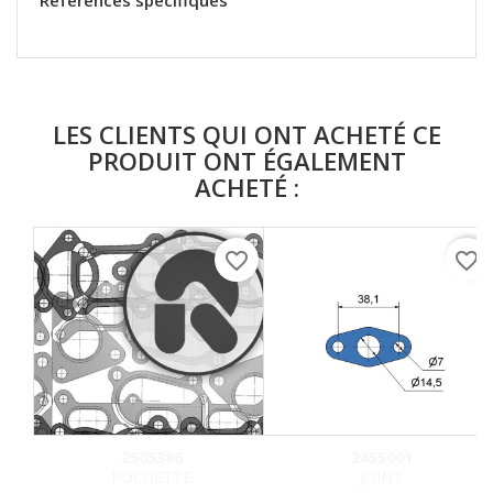
Références spécifiques
LES CLIENTS QUI ONT ACHETÉ CE
PRODUIT ONT ÉGALEMENT
ACHETÉ :
favorite_border
favorite_border
2505386
2455001
POCHETTE
JOINT