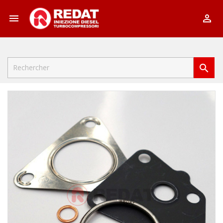


