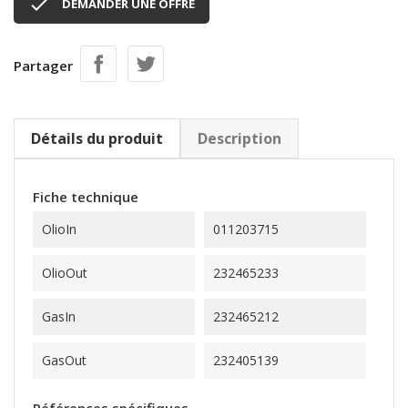

DEMANDER UNE OFFRE
Partager
Détails du produit
Description
Fiche technique
OlioIn
011203715
OlioOut
232465233
GasIn
232465212
GasOut
232405139