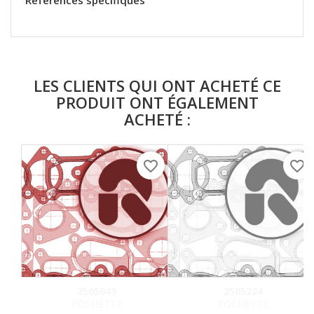
Références spécifiques
LES CLIENTS QUI ONT ACHETÉ CE
PRODUIT ONT ÉGALEMENT
ACHETÉ :
favorite_border
favorite_border
2505049
2505224
POCHETTE
POCHETTE