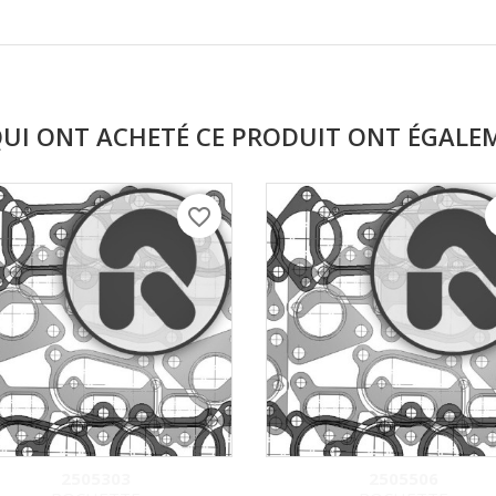
QUI ONT ACHETÉ CE PRODUIT ONT ÉGALE
favorite_border
f
2505303
2505506