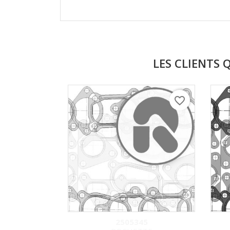
LES CLIENTS 
favorite_border
2505345