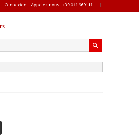
Connexion
Appelez-nous :
+39.011.9691111
|
TS
