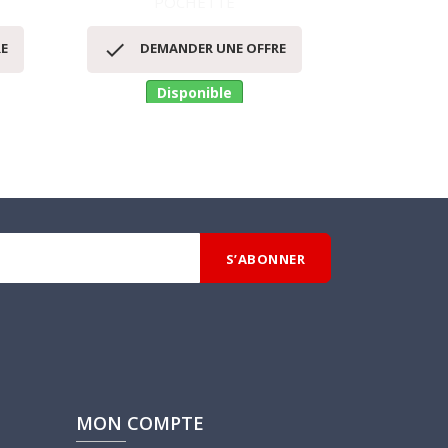
POCHETTE
P
Aperçu rapide
Ap




E
DEMANDER UNE OFFRE
DEM
Disponible
D
MON COMPTE