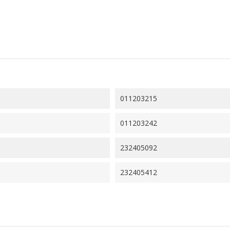
011203215
011203242
232405092
232405412