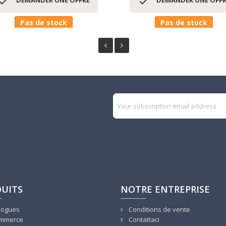


DEMANDER UNE OFFRE
DEMANDER UNE OFFR
Pas de stock
Pas de stock
UITS
NOTRE ENTREPRISE
logues
Conditions de vente
mmerce
Contattaci