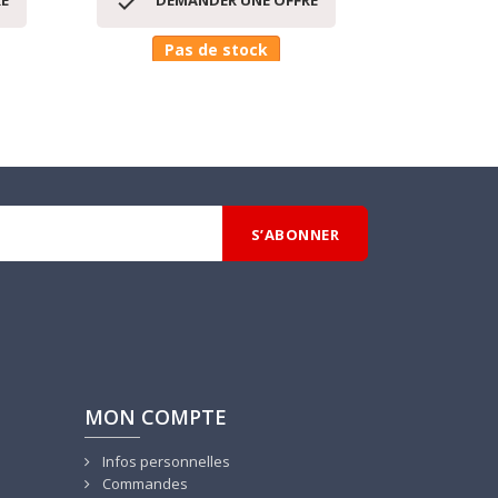


E
DEMANDER UNE OFFRE
DEM
Pas de stock
D
MON COMPTE
Infos personnelles
Commandes