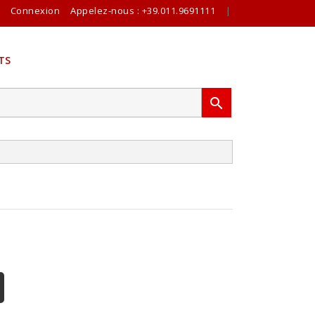
Connexion
Appelez-nous :
+39.011.9691111
|
TS
