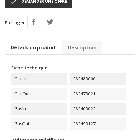

DEMANDER UNE OFFRE
Partager
Détails du produit
Description
Fiche technique
OlioIn
232485006
OlioOut
232475021
GasIn
232405022
GasOut
232495127