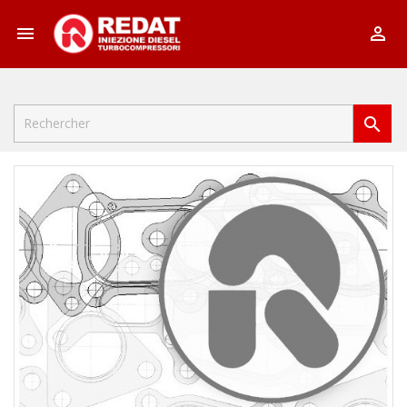


