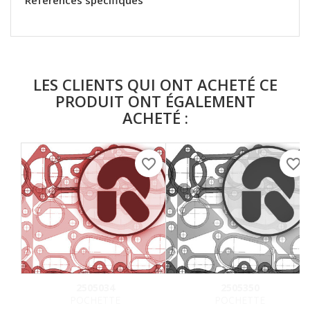
Références spécifiques
LES CLIENTS QUI ONT ACHETÉ CE
PRODUIT ONT ÉGALEMENT
ACHETÉ :
favorite_border
favorite_border
2505034
2505350
POCHETTE
POCHETTE