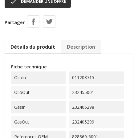

DEMANDER UNE OFFRE
Partager
Détails du produit
Description
Fiche technique
OlioIn
011203715
OlioOut
232455001
GasIn
232405298
GasOut
232405299
References OEM
828369-5001;