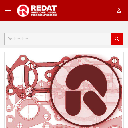


