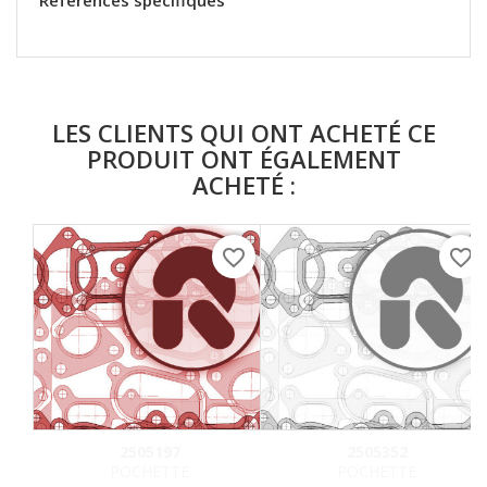
Références spécifiques
LES CLIENTS QUI ONT ACHETÉ CE
PRODUIT ONT ÉGALEMENT
ACHETÉ :
favorite_border
favorite_border
2505197
2505352
POCHETTE
POCHETTE