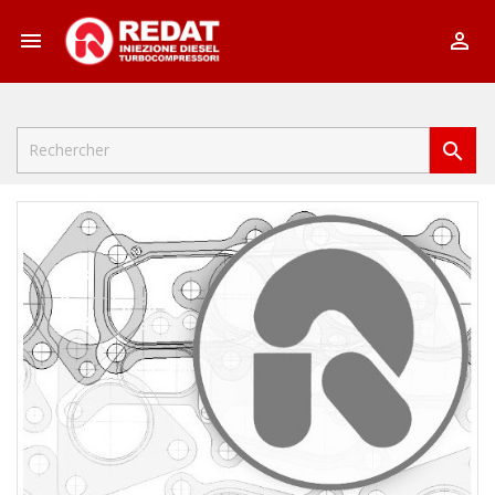


