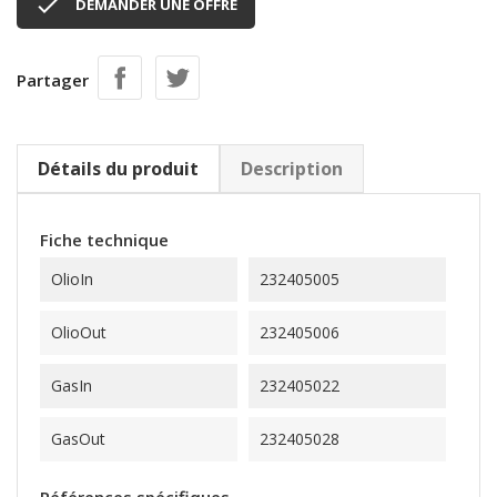

DEMANDER UNE OFFRE
Partager
Détails du produit
Description
Fiche technique
OlioIn
232405005
OlioOut
232405006
GasIn
232405022
GasOut
232405028