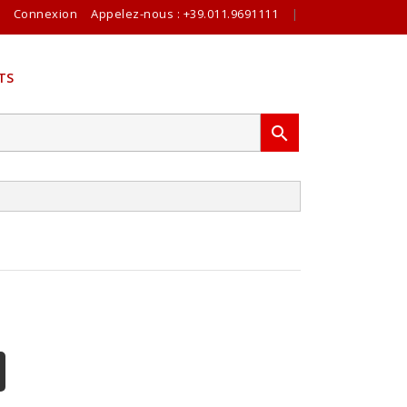
Connexion
Appelez-nous :
+39.011.9691111
|
TS
