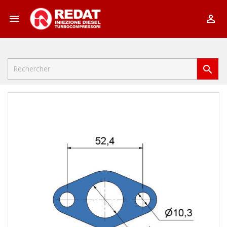


