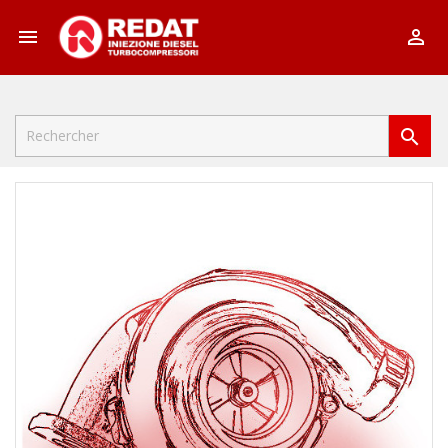


