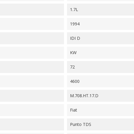
1.7L
1994
IDI D
KW
72
4600
M.708.HT.17.D
Fiat
Punto TDS