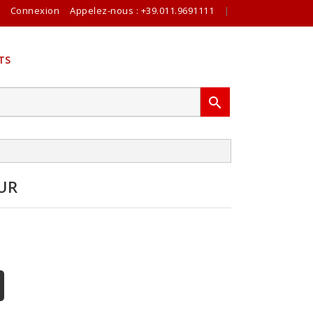
Connexion
Appelez-nous :
+39.011.9691111
|
TS

UR