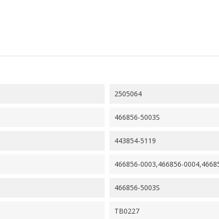
2505064
466856-5003S
443854-5119
466856-0003,466856-0004,4668
466856-5003S
TB0227