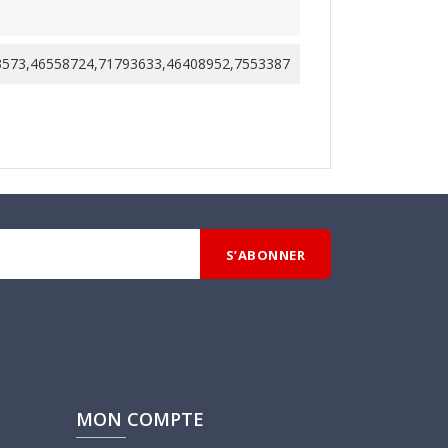
3573,46558724,71793633,46408952,7553387
MON COMPTE