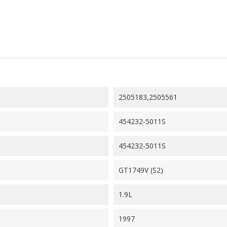
2505183,2505561
454232-5011S
454232-5011S
GT1749V (S2)
1.9L
1997