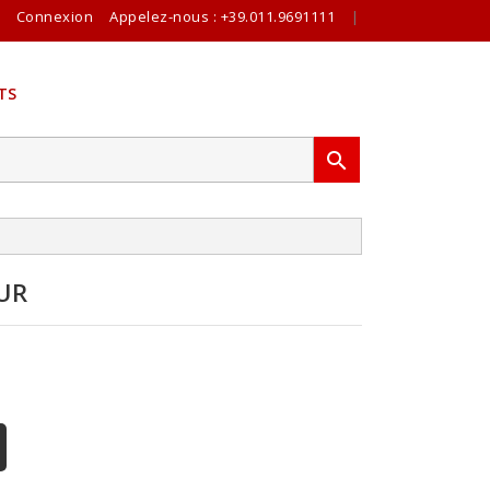
Connexion
Appelez-nous :
+39.011.9691111
|
TS

UR