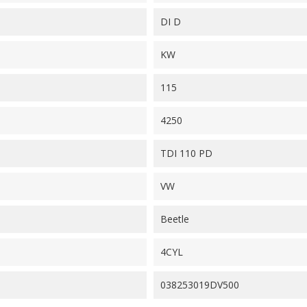
DI D
KW
115
4250
TDI 110 PD
VW
Beetle
4CYL
038253019DV500