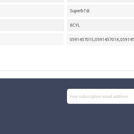
SuperbTdi
6CYL
059145701S,059145701K,05914