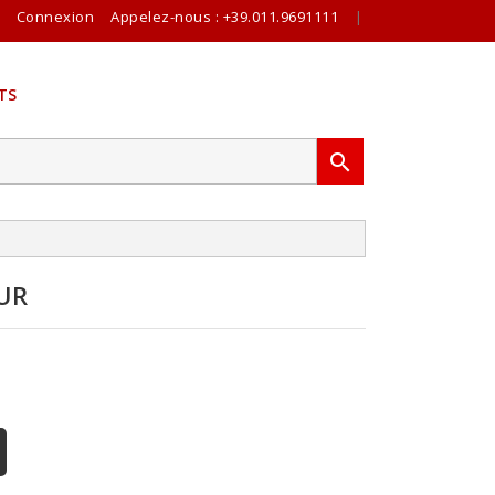
Connexion
Appelez-nous :
+39.011.9691111
|
TS

UR