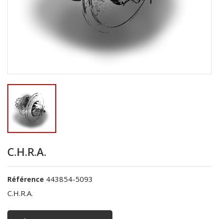
C.H.R.A.
443854-5093
Référence
C.H.R.A.