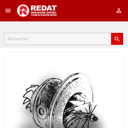


