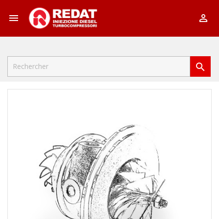


