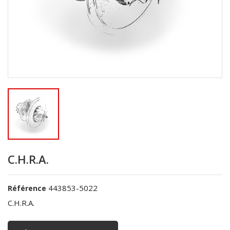
C.H.R.A.
443853-5022
Référence
C.H.R.A.