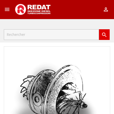


