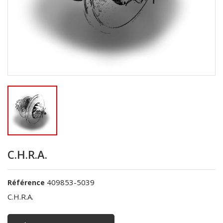
C.H.R.A.
409853-5039
Référence
C.H.R.A.