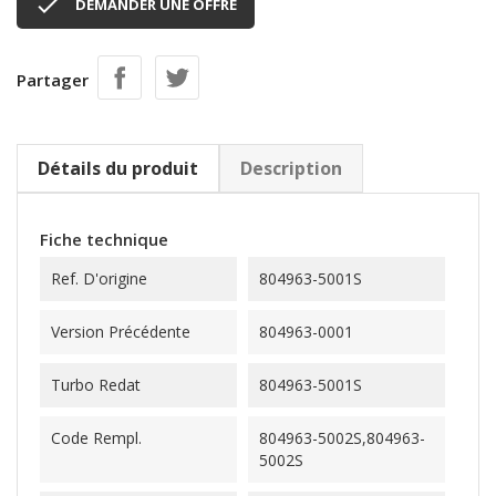

DEMANDER UNE OFFRE
Partager
Détails du produit
Description
Fiche technique
Ref. D'origine
804963-5001S
Version Précédente
804963-0001
Turbo Redat
804963-5001S
Code Rempl.
804963-5002S,804963-
5002S