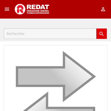


