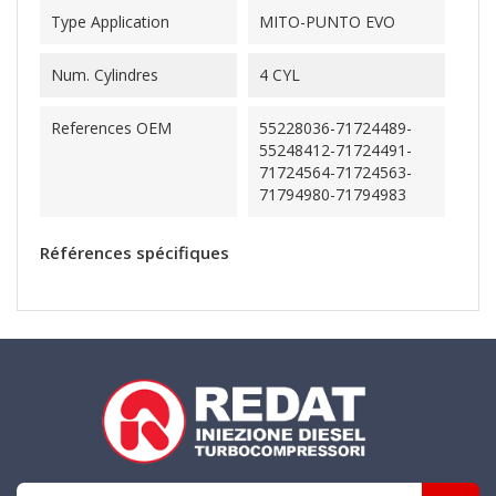
Type Application
MITO-PUNTO EVO
Num. Cylindres
4 CYL
References OEM
55228036-71724489-
55248412-71724491-
71724564-71724563-
71794980-71794983
Références spécifiques