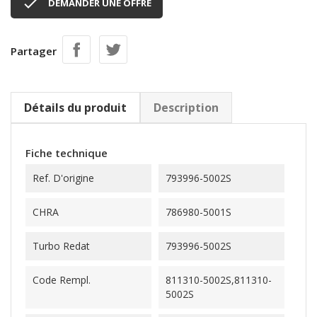

DEMANDER UNE OFFRE
Partager
Détails du produit
Description
Fiche technique
Ref. D'origine
793996-5002S
CHRA
786980-5001S
Turbo Redat
793996-5002S
Code Rempl.
811310-5002S,811310-
5002S