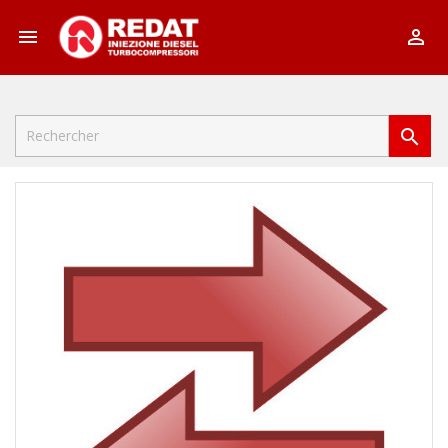


