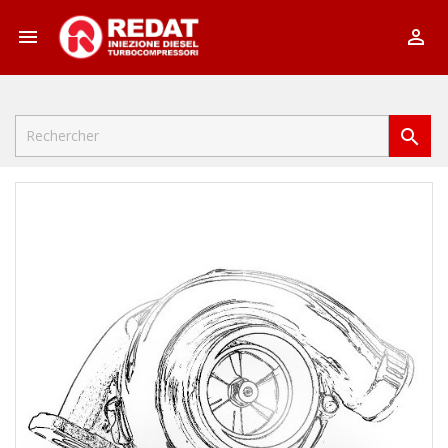


