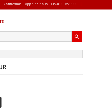
Connexion
Appelez-nous :
+39.011.9691111
|
TS

UR