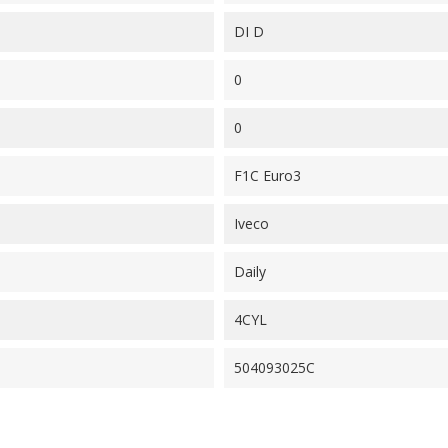
DI D
0
0
F1C Euro3
Iveco
Daily
4CYL
504093025C