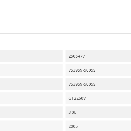
2505477
753959-5005S
753959-5005S
GT2260V
3.0L
2005