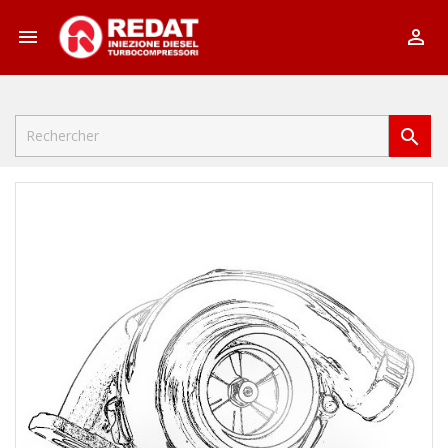


