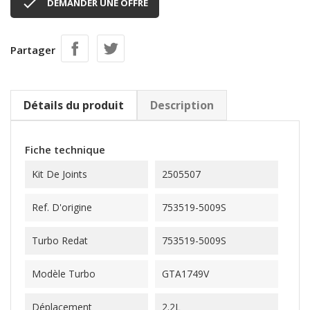

DEMANDER UNE OFFRE
Partager
Détails du produit
Description
Fiche technique
Kit De Joints
2505507
Ref. D'origine
753519-5009S
Turbo Redat
753519-5009S
Modèle Turbo
GTA1749V
Déplacement
2.2L