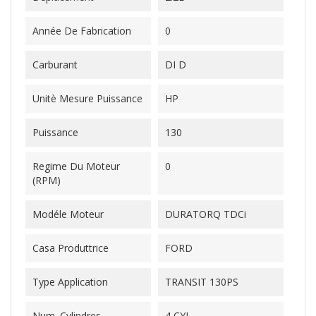
Année De Fabrication
0
Carburant
DI D
Unitè Mesure Puissance
HP
Puissance
130
Regime Du Moteur
0
(RPM)
Modéle Moteur
DURATORQ TDCi
Casa Produttrice
FORD
Type Application
TRANSIT 130PS
Num. Cylindres
4 CYL