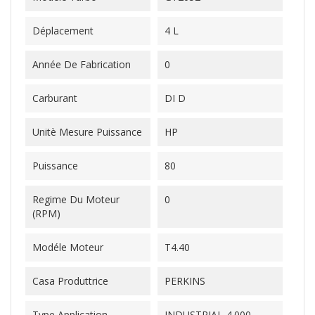
Déplacement
4 L
Année De Fabrication
0
Carburant
DI D
Unitè Mesure Puissance
HP
Puissance
80
Regime Du Moteur
0
(RPM)
Modéle Moteur
T4.40
Casa Produttrice
PERKINS
Type Application
INDUSTRIAL-4.000