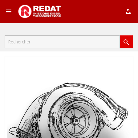


