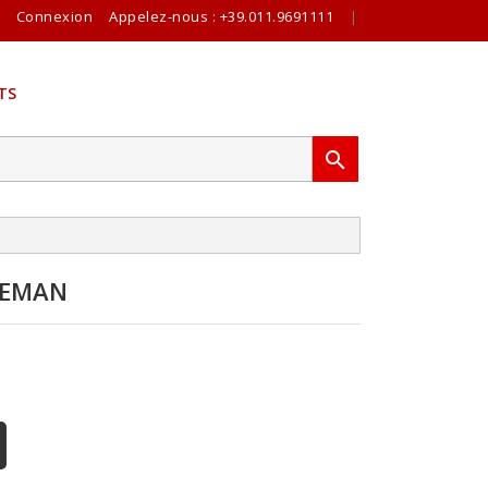
Connexion
Appelez-nous :
+39.011.9691111
|
TS

REMAN