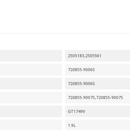
2505183,2505561
720855-9006S
720855-9006S
720855-9007S,720855-9007S
GT1749V
1.9L