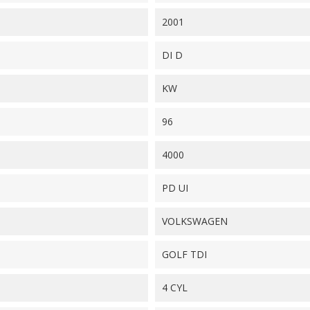
2001
DI D
KW
96
4000
PD UI
VOLKSWAGEN
GOLF TDI
4 CYL