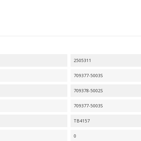
2505311
709377-5003S
709378-5002S
709377-5003S
TB4157
0