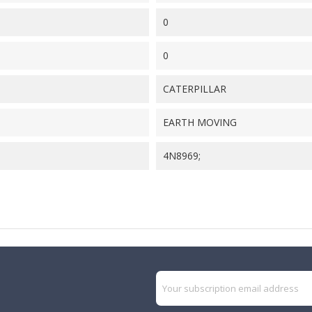
0
0
CATERPILLAR
EARTH MOVING
4N8969;