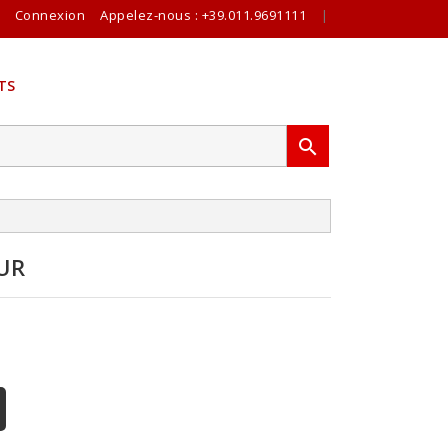
Connexion
Appelez-nous :
+39.011.9691111
|
TS

UR