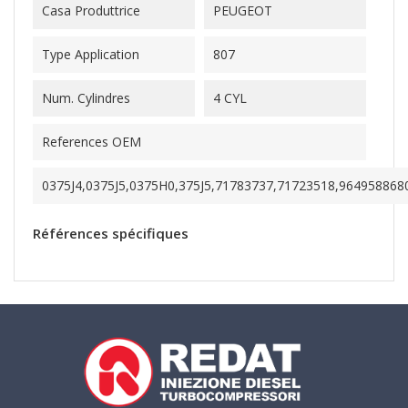
Casa Produttrice
PEUGEOT
Type Application
807
Num. Cylindres
4 CYL
References OEM
0375J4,0375J5,0375H0,375J5,71783737,71723518,96495886
Références spécifiques