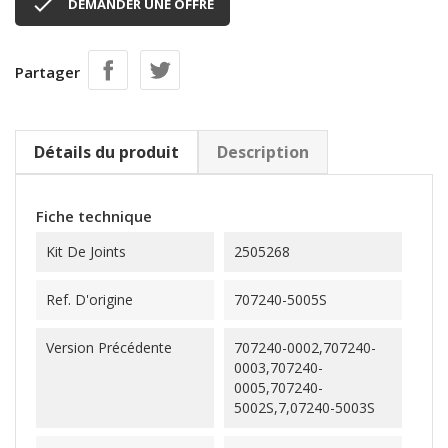

DEMANDER UNE OFFRE
Partager
Détails du produit
Description
Fiche technique
Kit De Joints
2505268
Ref. D'origine
707240-5005S
Version Précédente
707240-0002,707240-
0003,707240-
0005,707240-
5002S,7,07240-5003S