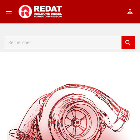


