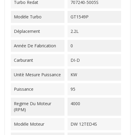
Turbo Redat
707240-5005S
Modèle Turbo
GT1549P
Déplacement
2.2L
Année De Fabrication
0
Carburant
DI-D
Unitè Mesure Puissance
KW
Puissance
95
Regime Du Moteur
4000
(RPM)
Modéle Moteur
DW 12TED4S