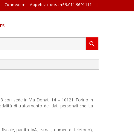
Connexion
Appelez-nous :
+39.011.9691111
|
TS

13 con sede in Via Donati 14 – 10121 Torino in
modalità di trattamento dei dati personali che La
fiscale, partita IVA, e-mail, numeri di telefono),