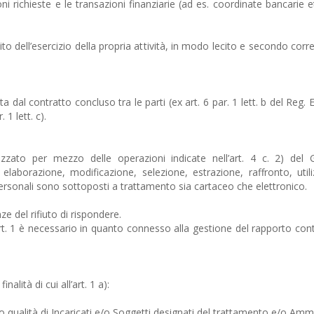
ni richieste e le transazioni finanziarie (ad es. coordinate bancarie 
ambito dell’esercizio della propria attività, in modo lecito e secondo co
dal contratto concluso tra le parti (ex art. 6 par. 1 lett. b del Reg. E
1 lett. c).
izzato per mezzo delle operazioni indicate nell’art. 4 c. 2) del
elaborazione, modificazione, selezione, estrazione, raffronto, uti
 personali sono sottoposti a trattamento sia cartaceo che elettronico.
e del rifiuto di rispondere.
ll’art. 1 è necessario in quanto connesso alla gestione del rapporto cont
nalità di cui all’art. 1 a):
ro qualità di Incaricati e/o Soggetti designati del trattamento e/o Ammi