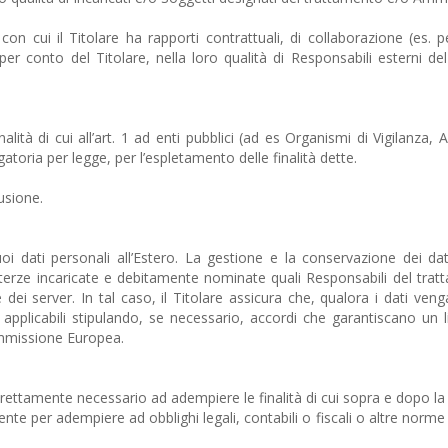
on cui il Titolare ha rapporti contrattuali, di collaborazione (es. p
 per conto del Titolare, nella loro qualità di Responsabili esterni d
alità di cui all’art. 1 ad enti pubblici (ad es Organismi di Vigilanza, A
atoria per legge, per l’espletamento delle finalità dette.
usione.
uoi dati personali all’Estero. La gestione e la conservazione dei dati
 terze incaricate e debitamente nominate quali Responsabili del tratt
ei server. In tal caso, il Titolare assicura che, qualora i dati venga
e applicabili stipulando, se necessario, accordi che garantiscano un
ommissione Europea.
 strettamente necessario ad adempiere le finalità di cui sopra e dopo la
te per adempiere ad obblighi legali, contabili o fiscali o altre norme 