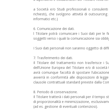
a Società e/o Studi professionali o consulenti c
richiesti), che svolgono attività di outsourcing
informatici etc.)
6. Comunicazione dei dati.
l Titolare potrà comunicare i Suoi dati per le fin
soggetti verso i quali la comunicazione sia obblig
I Suoi dati personali non saranno oggetto di diff
7. Trasferimento dei dati.
Il Titolare del trattamento non trasferisce i S
dell’Unione Europea del Titolare e/o di società
avrà comunque facoltà di spostare l’ubicazione d
avverrà in conformità alle disposizioni di legg
clausole contrattuali standard previste dalla C
8. Periodo di conservazione.
Il Titolare tratterà i dati personali per il tempo
di proporzionalità e minimizzazione, esclusivamen
(ad es. gestione di eventuali contenziosi).