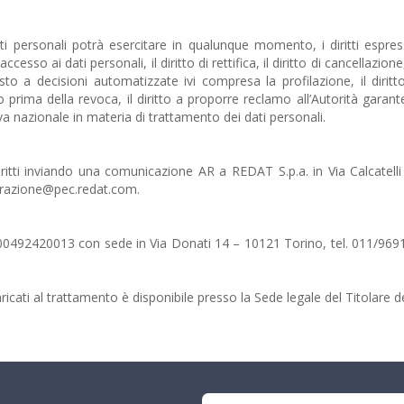
ati personali potrà esercitare in qualunque momento, i diritti espre
esso ai dati personali, il diritto di rettifica, il diritto di cancellazione, 
posto a decisioni automatizzate ivi compresa la profilazione, il dir
to prima della revoca, il diritto a proporre reclamo all’Autorità garan
a nazionale in materia di trattamento dei dati personali.
ritti inviando una comunicazione AR a REDAT S.p.a. in Via Calcatell
razione@pec.redat.com.
va 00492420013 con sede in Via Donati 14 – 10121 Torino, tel. 011/96
ricati al trattamento è disponibile presso la Sede legale del Titolare d