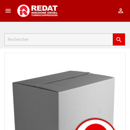


