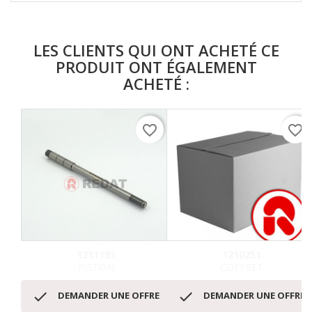
LES CLIENTS QUI ONT ACHETÉ CE
PRODUIT ONT ÉGALEMENT
ACHETÉ :
favorite_border
favorite_border
1211193
1210251
PISTON
COFFRET


DEMANDER UNE OFFRE
DEMANDER UNE OFFRE