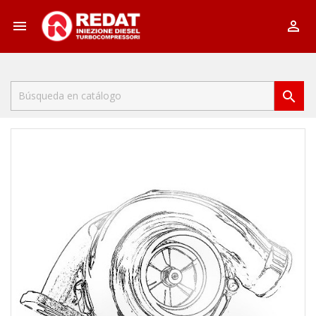


