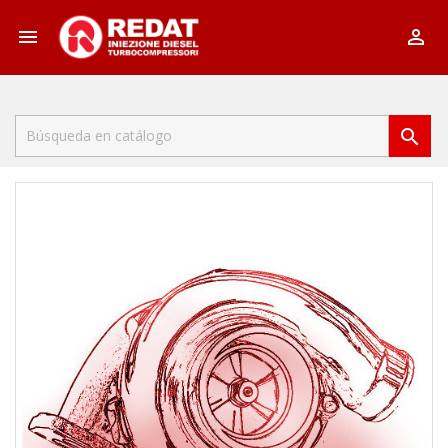


