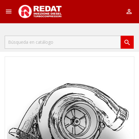


