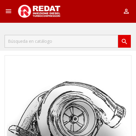


