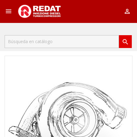


