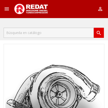


