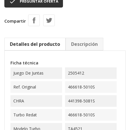

PREGUNTAR OFERTA
Compartir
Detalles del producto
Descripción
Ficha técnica
Juego De Juntas
2505412
Ref. Original
466618-5010S
CHRA
441398-5081S
Turbo Redat
466618-5010S
Modelo Turbo
TA4521