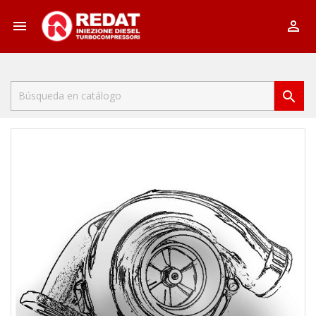


