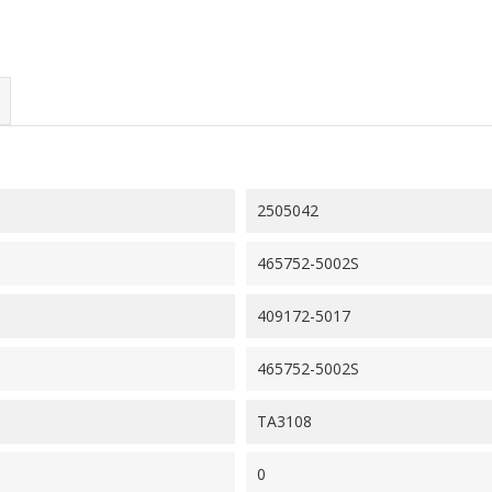
2505042
465752-5002S
409172-5017
465752-5002S
TA3108
0