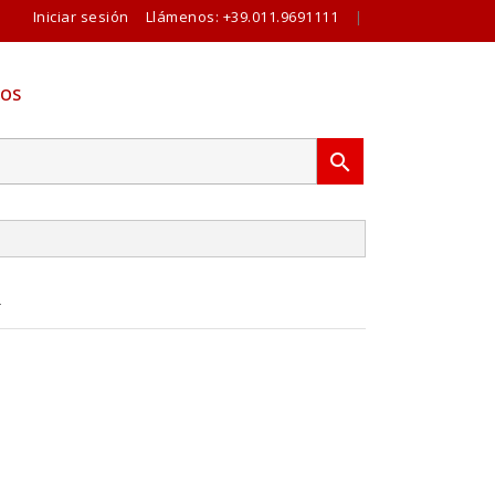
Iniciar sesión
Llámenos:
+39.011.9691111
|
OS

R