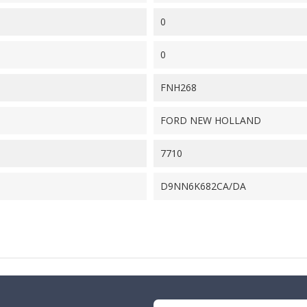
0
0
FNH268
FORD NEW HOLLAND
7710
D9NN6K682CA/DA