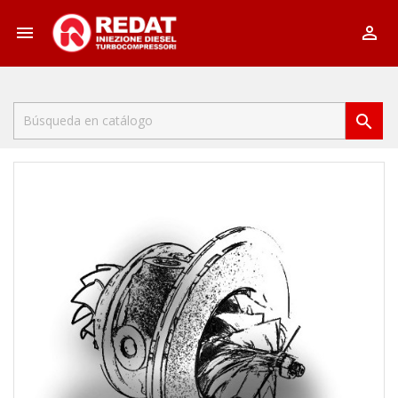


