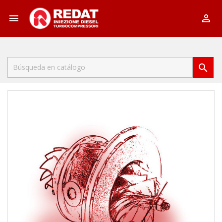


