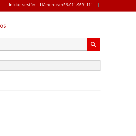
Iniciar sesión
Llámenos:
+39.011.9691111
|
OS
