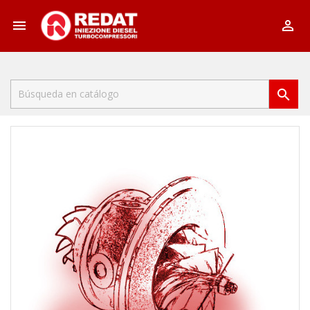


